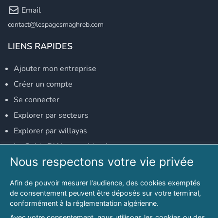
Email
contact@lespagesmaghreb.com
LIENS RAPIDES
Ajouter mon entreprise
Créer un compte
Se connecter
Explorer par secteurs
Explorer par willayas
Le Guide D'Alger, guide-alger.com
Nous respectons votre vie privée
NOS RÉSEAUX SOCIAUX
Afin de pouvoir mesurer l'audience, des cookies exemptés
Notre page Facebook
de consentement peuvent être déposés sur votre terminal,
conformément à la réglementation algérienne.
Notre page LinkedIn
Avec votre consentement, nous utilisons les cookies ou des