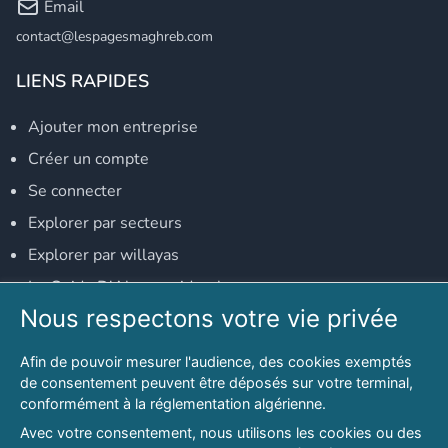
Email
contact@lespagesmaghreb.com
LIENS RAPIDES
Ajouter mon entreprise
Créer un compte
Se connecter
Explorer par secteurs
Explorer par willayas
Le Guide D'Alger, guide-alger.com
Nous respectons votre vie privée
NOS RÉSEAUX SOCIAUX
Afin de pouvoir mesurer l'audience, des cookies exemptés
Notre page Facebook
de consentement peuvent être déposés sur votre terminal,
conformément à la réglementation algérienne.
Notre page LinkedIn
Avec votre consentement, nous utilisons les cookies ou des
Notre page Instagram