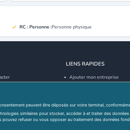
RC : Personne :
Personne physique
LIENS RAPIDES
acter
Ajouter mon entreprise
Créer un compte
Se connecter
Explorer par secteurs
onsentement peuvent être déposés sur votre terminal, conformémen
nologies similaires pour stocker, accéder à et traiter des données 
Explorer par willayas
ous pouvez refuser ou vous opposer au traitement des données fondé
ghreb.com
Le Guide D'Alger, guide-alg