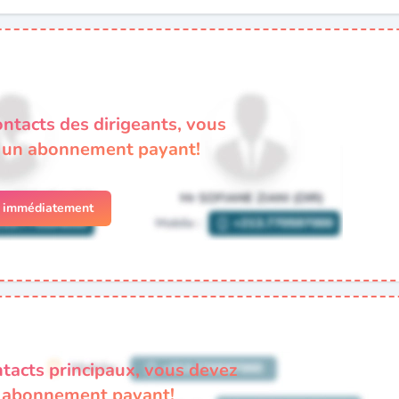
ontacts des dirigeants, vous
à un abonnement payant!
r immédiatement
ntacts principaux, vous devez
n abonnement payant!