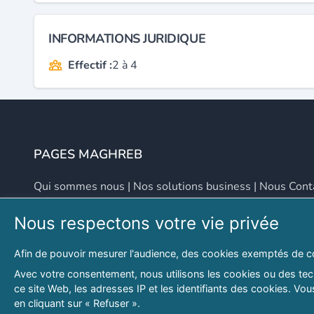
INFORMATIONS JURIDIQUE
Effectif :
2 à 4
PAGES MAGHREB
Qui sommes nous
|
Nos solutions business
|
Nous Cont
Nous respectons votre vie privée
NOUS CONTACTER
Afin de pouvoir mesurer l'audience, des cookies exemptés de c
Adresse
Email
Avec votre consentement, nous utilisons les cookies ou des tech
ce site Web, les adresses IP et les identifiants des cookies. V
46 LOT. PETITE PROVENCE SIDI YAHIA
contact@lespagesma
en cliquant sur « Refuser ».
Hydra, Alger (16), Algérie