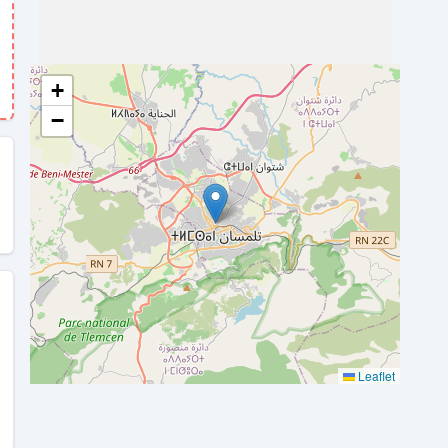
+
−
Leaflet