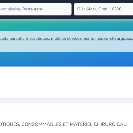
its parapharmaceutiques, matériel et instruments médico-chirurgicaux, 
TIQUES, CONSOMMABLES ET MATÉRIEL CHIRURGICAL.