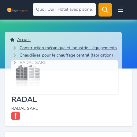
Open user
Accueil
Construction mécanique et industrie - équipements
Chaudières pour le chauffage central (fabrication)
RADAL SARL
RADAL
RADAL SARL