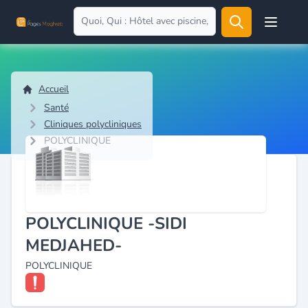
Open user
Accueil
Santé
Cliniques polycliniques
POLYCLINIQUE
POLYCLINIQUE -SIDI
MEDJAHED-
POLYCLINIQUE