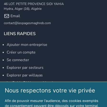
46 LOT. PETITE PROVENCE SIDI YAHIA
Hydra, Alger (16), Algérie
Email
contact@lespagesmaghreb.com
LIENS RAPIDES
Ajouter mon entreprise
Créer un compte
Se connecter
Explorer par secteurs
Explorer par willayas
Le Guide D'Alger, guide-alger.com
Nous respectons votre vie privée
NOS RÉSEAUX SOCIAUX
Afin de pouvoir mesurer l'audience, des cookies exemptés
Notre page Facebook
de consentement peuvent être déposés sur votre terminal,