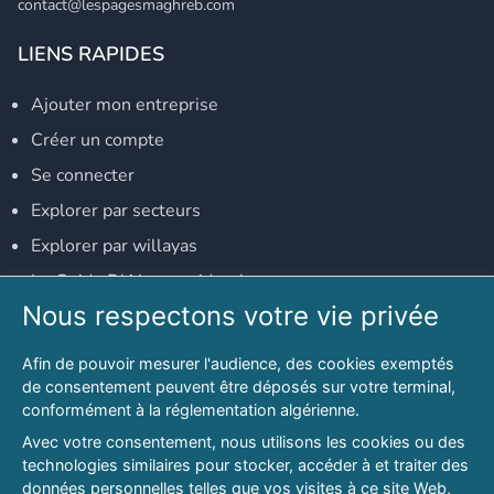
contact@lespagesmaghreb.com
LIENS RAPIDES
Ajouter mon entreprise
Créer un compte
Se connecter
Explorer par secteurs
Explorer par willayas
Le Guide D'Alger, guide-alger.com
Nous respectons votre vie privée
NOS RÉSEAUX SOCIAUX
Afin de pouvoir mesurer l'audience, des cookies exemptés
Notre page Facebook
de consentement peuvent être déposés sur votre terminal,
conformément à la réglementation algérienne.
Notre page LinkedIn
Avec votre consentement, nous utilisons les cookies ou des
Notre page Instagram
technologies similaires pour stocker, accéder à et traiter des
données personnelles telles que vos visites à ce site Web,