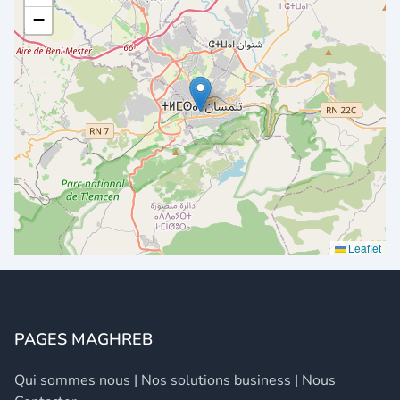
−
Leaflet
PAGES MAGHREB
Qui sommes nous
|
Nos solutions business
|
Nous