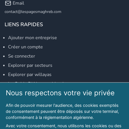
Email
contact@lespagesmaghreb.com
LIENS RAPIDES
Ajouter mon entreprise
Créer un compte
Se connecter
Explorer par secteurs
Explorer par willayas
Le Guide D'Alger, guide-alger.com
Nous respectons votre vie privée
NOS RÉSEAUX SOCIAUX
Afin de pouvoir mesurer l'audience, des cookies exemptés
Notre page Facebook
de consentement peuvent être déposés sur votre terminal,
conformément à la réglementation algérienne.
Notre page LinkedIn
Avec votre consentement, nous utilisons les cookies ou des