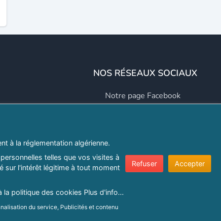
NOS RÉSEAUX SOCIAUX
Notre page Facebook
Notre page LinkedIn
Notre page Instagram
t à la réglementation algérienne.
Notre page Twitter
personnelles telles que vos visites à
Refuser
Accepter
 sur l'intérêt légitime à tout moment
er.com
à la politique des cookies
Plus d'info...
nalisation du service, Publicités et contenu
e confidentialité
|
Protection de la vie privée
|
Politique de cookie
ns sur un terminal.