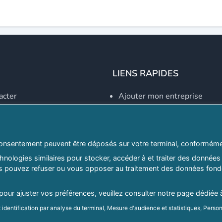
LIENS RAPIDES
acter
Ajouter mon entreprise
Créer un compte
Se connecter
Explorer par secteurs
onsentement peuvent être déposés sur votre terminal, conformémen
nologies similaires pour stocker, accéder à et traiter des données 
Explorer par willayas
ous pouvez refuser ou vous opposer au traitement des données fondé
ghreb.com
Le Guide D'Alger, guide-alg
 pour ajuster vos préférences, veuillez consulter notre page dédiée 
identification par analyse du terminal, Mesure d'audience et statistiques, Person
Mentions légales
|
Conditions générales d'utilisation
|
Politique d
d'audience et développement de produit, Stocker et/ou accéder à des informatio