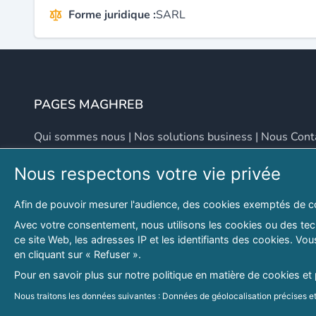
Forme juridique :
SARL
PAGES MAGHREB
Qui sommes nous
|
Nos solutions business
|
Nous Cont
Nous respectons votre vie privée
NOUS CONTACTER
Afin de pouvoir mesurer l'audience, des cookies exemptés de c
Adresse
Email
Avec votre consentement, nous utilisons les cookies ou des tech
ce site Web, les adresses IP et les identifiants des cookies. V
46 LOT. PETITE PROVENCE SIDI YAHIA
contact@lespagesma
en cliquant sur « Refuser ».
Hydra, Alger (16), Algérie
Pour en savoir plus sur notre politique en matière de cookies et
© 2026 PAGESMAGHREB.COM. ALL RIGHTS RESERVED
Nous traitons les données suivantes : Données de géolocalisation précises et 
personnalisés, mesure de performance des publicités et du contenu, données 