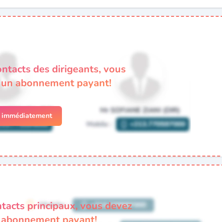
ontacts des dirigeants, vous
à un abonnement payant!
r immédiatement
ntacts principaux, vous devez
n abonnement payant!