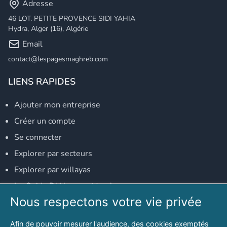
Adresse
46 LOT. PETITE PROVENCE SIDI YAHIA
Hydra, Alger (16), Algérie
Email
contact@lespagesmaghreb.com
LIENS RAPIDES
Ajouter mon entreprise
Créer un compte
Se connecter
Explorer par secteurs
Explorer par willayas
Le Guide D'Alger, guide-alger.com
Nous respectons votre vie privée
NOS RÉSEAUX SOCIAUX
Afin de pouvoir mesurer l'audience, des cookies exemptés
Notre page Facebook