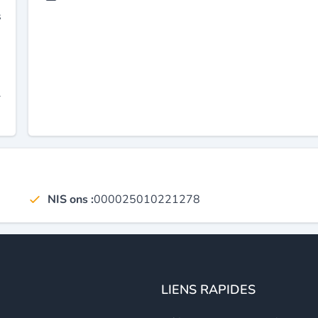
s
l
NIS ons :
000025010221278
LIENS RAPIDES