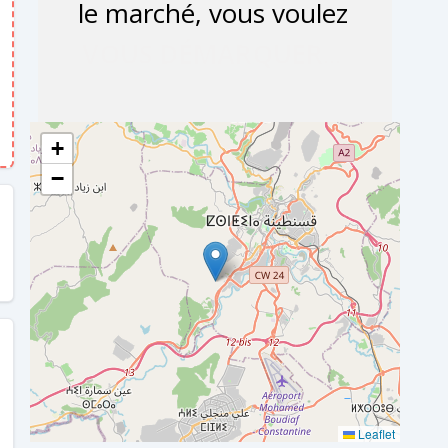
+
−
Leaflet