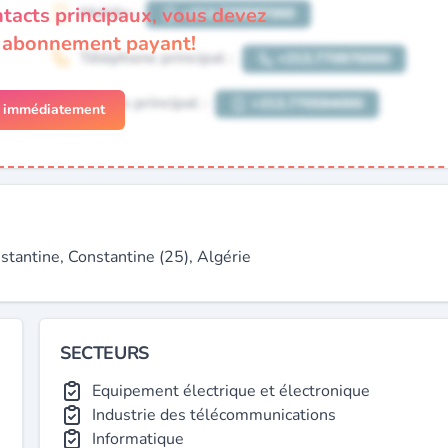
ntacts principaux, vous devez
n abonnement payant!
r immédiatement
ntine, Constantine (25), Algérie
SECTEURS
Equipement électrique et électronique
Industrie des télécommunications
Informatique