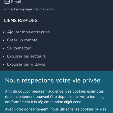
Email
contact@lespagesmaghreb.com
LIENS RAPIDES
Ajouter mon entreprise
Créer un compte
Se connecter
Explorer par secteurs
Explorer par willayas
Le Guide D'Alger, guide-alger.com
Nous respectons votre vie privée
NOS RÉSEAUX SOCIAUX
Afin de pouvoir mesurer l'audience, des cookies exemptés
Notre page Facebook
de consentement peuvent être déposés sur votre terminal,
conformément à la réglementation algérienne.
Notre page LinkedIn
Avec votre consentement, nous utilisons les cookies ou des
Notre page Instagram