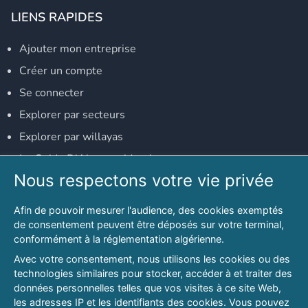
LIENS RAPIDES
Ajouter mon entreprise
Créer un compte
Se connecter
Explorer par secteurs
Explorer par willayas
Le Guide D'Alger, guide-alger.com
Nous respectons votre vie privée
NOS RÉSEAUX SOCIAUX
Afin de pouvoir mesurer l'audience, des cookies exemptés
Notre page Facebook
de consentement peuvent être déposés sur votre terminal,
conformément à la réglementation algérienne.
Notre page LinkedIn
Avec votre consentement, nous utilisons les cookies ou des
Notre page Instagram
technologies similaires pour stocker, accéder à et traiter des
données personnelles telles que vos visites à ce site Web,
Notre page Twitter
les adresses IP et les identifiants des cookies. Vous pouvez