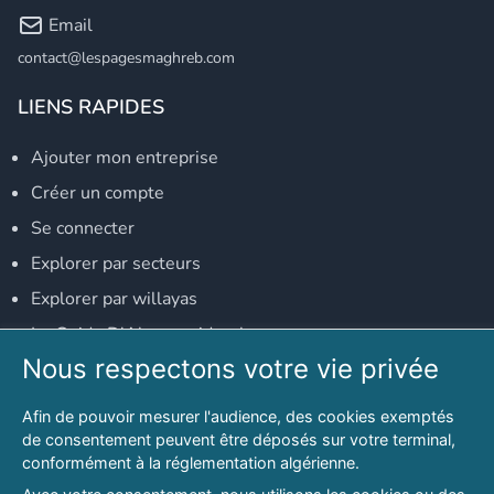
Email
contact@lespagesmaghreb.com
LIENS RAPIDES
Ajouter mon entreprise
Créer un compte
Se connecter
Explorer par secteurs
Explorer par willayas
Le Guide D'Alger, guide-alger.com
Nous respectons votre vie privée
NOS RÉSEAUX SOCIAUX
Afin de pouvoir mesurer l'audience, des cookies exemptés
Notre page Facebook
de consentement peuvent être déposés sur votre terminal,
conformément à la réglementation algérienne.
Notre page LinkedIn