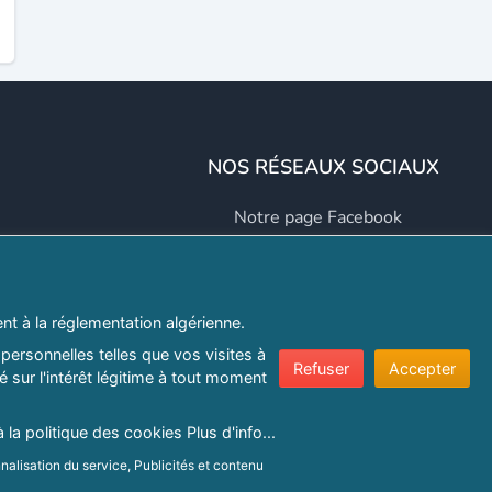
NOS RÉSEAUX SOCIAUX
Notre page Facebook
Notre page LinkedIn
Notre page Instagram
t à la réglementation algérienne.
Notre page Twitter
personnelles telles que vos visites à
Refuser
Accepter
 sur l'intérêt légitime à tout moment
er.com
à la politique des cookies
Plus d'info...
nalisation du service, Publicités et contenu
e confidentialité
|
Protection de la vie privée
|
Politique de cookie
ns sur un terminal.