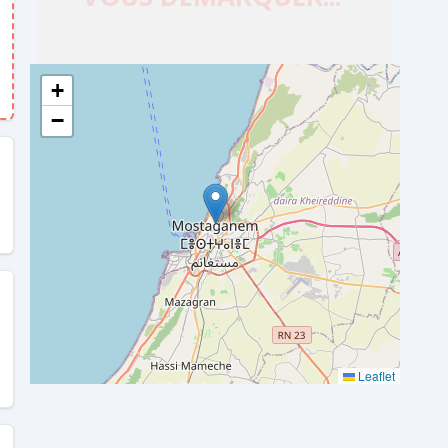
+
−
Leaflet