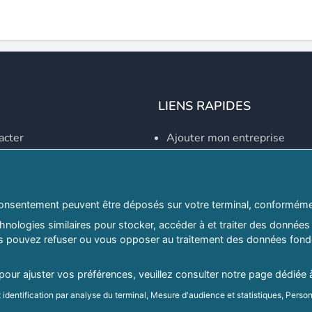
LIENS RAPIDES
acter
Ajouter mon entreprise
Créer un compte
Se connecter
Explorer par secteurs
onsentement peuvent être déposés sur votre terminal, conformémen
nologies similaires pour stocker, accéder à et traiter des données 
Explorer par willayas
ous pouvez refuser ou vous opposer au traitement des données fondé
ghreb.com
Le Guide D'Alger, guide-alg
 pour ajuster vos préférences, veuillez consulter notre page dédiée 
identification par analyse du terminal, Mesure d'audience et statistiques, Person
Mentions légales
|
Conditions générales d'utilisation
|
Politique d
d'audience et développement de produit, Stocker et/ou accéder à des informatio