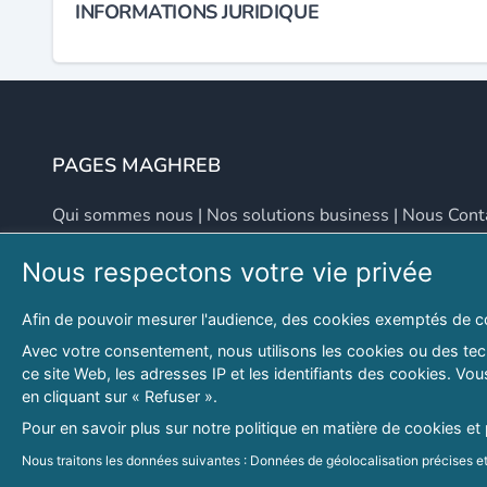
INFORMATIONS JURIDIQUE
PAGES MAGHREB
Qui sommes nous
|
Nos solutions business
|
Nous Cont
Nous respectons votre vie privée
NOUS CONTACTER
Afin de pouvoir mesurer l'audience, des cookies exemptés de c
Adresse
Email
Avec votre consentement, nous utilisons les cookies ou des tech
ce site Web, les adresses IP et les identifiants des cookies. V
46 LOT. PETITE PROVENCE SIDI YAHIA
contact@lespagesma
en cliquant sur « Refuser ».
Hydra, Alger (16), Algérie
Pour en savoir plus sur notre politique en matière de cookies et
© 2026 PAGESMAGHREB.COM. ALL RIGHTS RESERVED
Nous traitons les données suivantes : Données de géolocalisation précises et 
personnalisés, mesure de performance des publicités et du contenu, données 