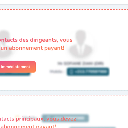
ontacts des dirigeants, vous
à un abonnement payant!
r immédiatement
ntacts principaux, vous devez
n abonnement payant!