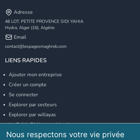
Adresse
46 LOT. PETITE PROVENCE SIDI YAHIA
Hydra, Alger (16), Algérie
Email
contact@lespagesmaghreb.com
LIENS RAPIDES
Ajouter mon entreprise
Créer un compte
Se connecter
Explorer par secteurs
Explorer par willayas
Le Guide D'Alger, guide-alger.com
Nous respectons votre vie privée
NOS RÉSEAUX SOCIAUX