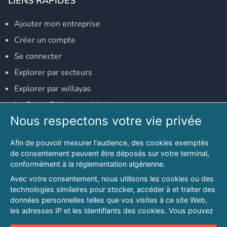
LIENS RAPIDES
Ajouter mon entreprise
Créer un compte
Se connecter
Explorer par secteurs
Explorer par willayas
Le Guide D'Alger, guide-alger.com
Nous respectons votre vie privée
NOS RÉSEAUX SOCIAUX
Afin de pouvoir mesurer l'audience, des cookies exemptés
Notre page Facebook
de consentement peuvent être déposés sur votre terminal,
conformément à la réglementation algérienne.
Notre page LinkedIn
Avec votre consentement, nous utilisons les cookies ou des
Notre page Instagram
technologies similaires pour stocker, accéder à et traiter des
données personnelles telles que vos visites à ce site Web,
Notre page Twitter
les adresses IP et les identifiants des cookies. Vous pouvez
refuser ou vous opposer au traitement des données fondé