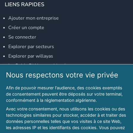
LIENS RAPIDES
Ajouter mon entreprise
Créer un compte
Se connecter
Explorer par secteurs
Explorer par willayas
Le Guide D'Alger, guide-alger.com
Nous respectons votre vie privée
NOS RÉSEAUX SOCIAUX
Afin de pouvoir mesurer l'audience, des cookies exemptés
Notre page Facebook
de consentement peuvent être déposés sur votre terminal,
conformément à la réglementation algérienne.
Notre page LinkedIn
Avec votre consentement, nous utilisons les cookies ou des
Notre page Instagram
technologies similaires pour stocker, accéder à et traiter des
données personnelles telles que vos visites à ce site Web,
Notre page Twitter
les adresses IP et les identifiants des cookies. Vous pouvez