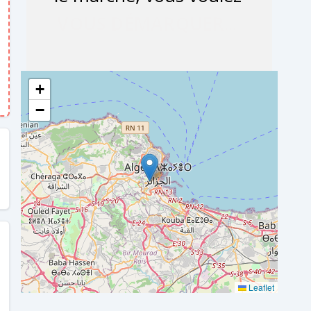
+
−
Leaflet