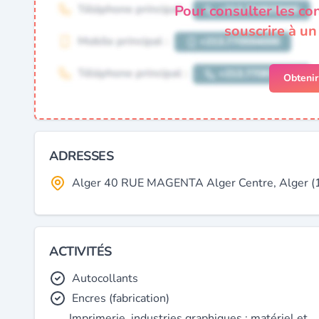
Pour consulter les co
souscrire à u
Obteni
ADRESSES
Alger 40 RUE MAGENTA Alger Centre, Alger (1
ACTIVITÉS
Autocollants
Encres (fabrication)
Imprimerie, industries graphiques : matériel et