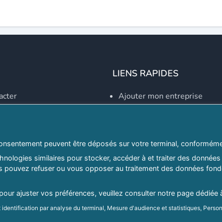
LIENS RAPIDES
acter
Ajouter mon entreprise
Créer un compte
Se connecter
Explorer par secteurs
onsentement peuvent être déposés sur votre terminal, conformémen
nologies similaires pour stocker, accéder à et traiter des données 
Explorer par willayas
ous pouvez refuser ou vous opposer au traitement des données fondé
ghreb.com
Le Guide D'Alger, guide-alg
 pour ajuster vos préférences, veuillez consulter notre page dédiée 
identification par analyse du terminal, Mesure d'audience et statistiques, Person
Mentions légales
|
Conditions générales d'utilisation
|
Politique d
d'audience et développement de produit, Stocker et/ou accéder à des informatio