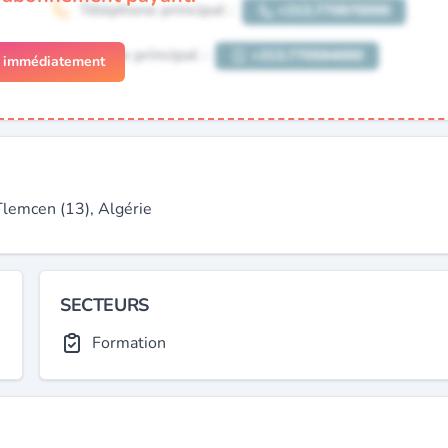
r immédiatement
emcen (13), Algérie
SECTEURS
Formation