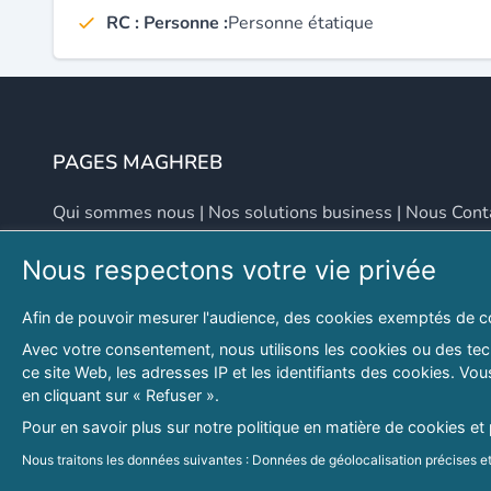
RC : Personne :
Personne étatique
PAGES MAGHREB
Qui sommes nous
|
Nos solutions business
|
Nous Cont
Nous respectons votre vie privée
NOUS CONTACTER
Afin de pouvoir mesurer l'audience, des cookies exemptés de c
Adresse
Email
Avec votre consentement, nous utilisons les cookies ou des tech
ce site Web, les adresses IP et les identifiants des cookies. V
46 LOT. PETITE PROVENCE SIDI YAHIA
contact@lespagesma
en cliquant sur « Refuser ».
Hydra, Alger (16), Algérie
Pour en savoir plus sur notre politique en matière de cookies et
© 2026 PAGESMAGHREB.COM. ALL RIGHTS RESERVED
Nous traitons les données suivantes : Données de géolocalisation précises et 
personnalisés, mesure de performance des publicités et du contenu, données 