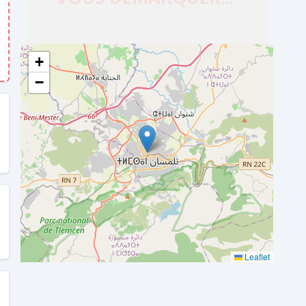
+
−
Leaflet