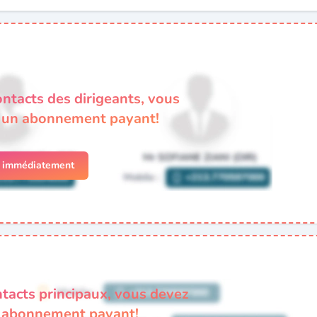
ontacts des dirigeants, vous
à un abonnement payant!
r immédiatement
ntacts principaux, vous devez
n abonnement payant!