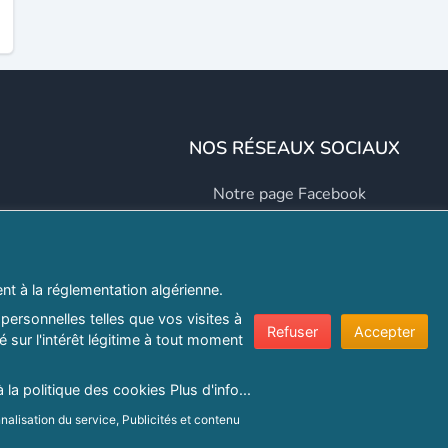
NOS RÉSEAUX SOCIAUX
Notre page Facebook
Notre page LinkedIn
Notre page Instagram
t à la réglementation algérienne.
Notre page Twitter
personnelles telles que vos visites à
Refuser
Accepter
 sur l'intérêt légitime à tout moment
er.com
à la politique des cookies
Plus d'info...
nalisation du service, Publicités et contenu
e confidentialité
|
Protection de la vie privée
|
Politique de cookie
ns sur un terminal.