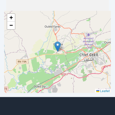
+
−
Leaflet