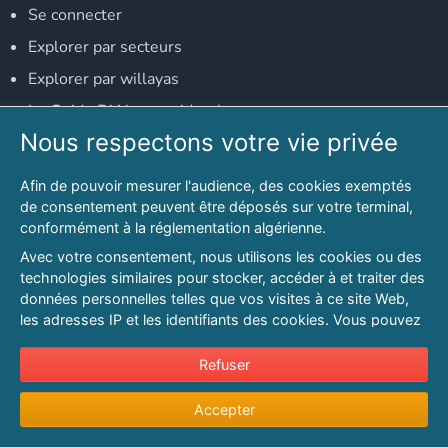
Se connecter
Explorer par secteurs
Explorer par willayas
Le Guide D'Alger, guide-alger.com
Nous respectons votre vie privée
NOS RÉSEAUX SOCIAUX
Afin de pouvoir mesurer l'audience, des cookies exemptés
Notre page Facebook
de consentement peuvent être déposés sur votre terminal,
conformément à la réglementation algérienne.
Notre page LinkedIn
Avec votre consentement, nous utilisons les cookies ou des
Notre page Instagram
technologies similaires pour stocker, accéder à et traiter des
données personnelles telles que vos visites à ce site Web,
Notre page Twitter
les adresses IP et les identifiants des cookies. Vous pouvez
refuser ou vous opposer au traitement des données fondé
sur l'intérêt légitime à tout moment en cliquant sur « Refuser
Refuser
© 2026 PAGESMAGHREB.COM. ALL RIGHTS RESERVED
».
Mentions légales
|
Conditions générales d'utilisation
|
Politique de
Accepter
Pour en savoir plus sur notre politique en matière de cookies
confidentialité
|
Protection de la vie privée
|
Politique de cookie
et pour ajuster vos préférences, veuillez consulter notre