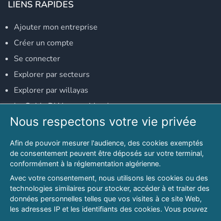
LIENS RAPIDES
Ajouter mon entreprise
Créer un compte
Se connecter
Explorer par secteurs
Explorer par willayas
Le Guide D'Alger, guide-alger.com
Nous respectons votre vie privée
NOS RÉSEAUX SOCIAUX
Afin de pouvoir mesurer l'audience, des cookies exemptés
Notre page Facebook
de consentement peuvent être déposés sur votre terminal,
conformément à la réglementation algérienne.
Notre page LinkedIn
Avec votre consentement, nous utilisons les cookies ou des
Notre page Instagram
technologies similaires pour stocker, accéder à et traiter des
données personnelles telles que vos visites à ce site Web,
Notre page Twitter
les adresses IP et les identifiants des cookies. Vous pouvez
refuser ou vous opposer au traitement des données fondé