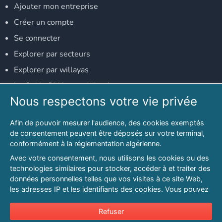
Ajouter mon entreprise
Créer un compte
Se connecter
Explorer par secteurs
Explorer par willayas
Le Guide D'Alger, guide-alger.com
Nous respectons votre vie privée
NOS RÉSEAUX SOCIAUX
Afin de pouvoir mesurer l'audience, des cookies exemptés
Notre page Facebook
de consentement peuvent être déposés sur votre terminal,
conformément à la réglementation algérienne.
Notre page LinkedIn
Avec votre consentement, nous utilisons les cookies ou des
Notre page Instagram
technologies similaires pour stocker, accéder à et traiter des
données personnelles telles que vos visites à ce site Web,
Notre page Twitter
les adresses IP et les identifiants des cookies. Vous pouvez
refuser ou vous opposer au traitement des données fondé
sur l'intérêt légitime à tout moment en cliquant sur « Refuser
Refuser
© 2026 PAGESMAGHREB.COM. ALL RIGHTS RESERVED
».