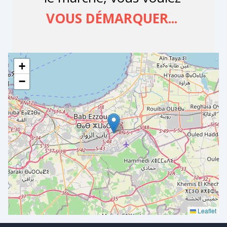
+
−
Leaflet