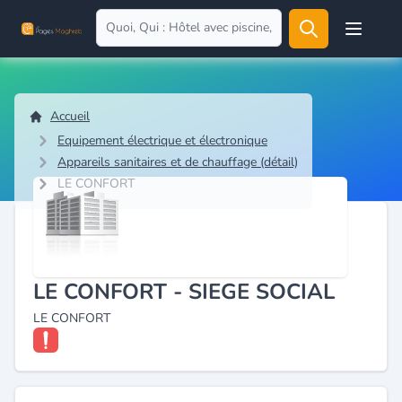
Open user
Accueil
Equipement électrique et électronique
Appareils sanitaires et de chauffage (détail)
LE CONFORT
LE CONFORT - SIEGE SOCIAL
LE CONFORT