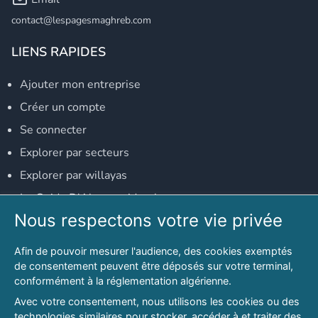
contact@lespagesmaghreb.com
LIENS RAPIDES
Ajouter mon entreprise
Créer un compte
Se connecter
Explorer par secteurs
Explorer par willayas
Le Guide D'Alger, guide-alger.com
Nous respectons votre vie privée
NOS RÉSEAUX SOCIAUX
Afin de pouvoir mesurer l'audience, des cookies exemptés
Notre page Facebook
de consentement peuvent être déposés sur votre terminal,
conformément à la réglementation algérienne.
Notre page LinkedIn
Avec votre consentement, nous utilisons les cookies ou des
Notre page Instagram
technologies similaires pour stocker, accéder à et traiter des