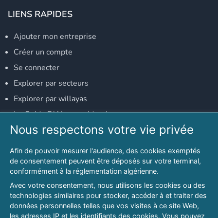
LIENS RAPIDES
Ajouter mon entreprise
Créer un compte
Se connecter
Explorer par secteurs
Explorer par willayas
Le Guide D'Alger, guide-alger.com
Nous respectons votre vie privée
NOS RÉSEAUX SOCIAUX
Afin de pouvoir mesurer l'audience, des cookies exemptés
Notre page Facebook
de consentement peuvent être déposés sur votre terminal,
conformément à la réglementation algérienne.
Notre page LinkedIn
Avec votre consentement, nous utilisons les cookies ou des
Notre page Instagram
technologies similaires pour stocker, accéder à et traiter des
données personnelles telles que vos visites à ce site Web,
Notre page Twitter
les adresses IP et les identifiants des cookies. Vous pouvez