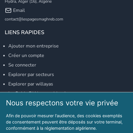
Hydra, Alger (16), Algérie
Email
contact@lespagesmaghreb.com
LIENS RAPIDES
Ajouter mon entreprise
Créer un compte
Se connecter
Explorer par secteurs
Explorer par willayas
Le Guide D'Alger, guide-alger.com
Nous respectons votre vie privée
NOS RÉSEAUX SOCIAUX
Afin de pouvoir mesurer l'audience, des cookies exemptés
Notre page Facebook
de consentement peuvent être déposés sur votre terminal,
conformément à la réglementation algérienne.
Notre page LinkedIn