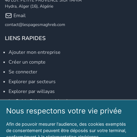
46 LOT. PETITE PROVENCE SIDI YAHIA
Hydra, Alger (16), Algérie
Email
contact@lespagesmaghreb.com
LIENS RAPIDES
Ajouter mon entreprise
Créer un compte
Se connecter
Explorer par secteurs
Explorer par willayas
Le Guide D'Alger, guide-alger.com
Nous respectons votre vie privée
NOS RÉSEAUX SOCIAUX
Afin de pouvoir mesurer l'audience, des cookies exemptés
Notre page Facebook
de consentement peuvent être déposés sur votre terminal,
conformément à la réglementation algérienne.