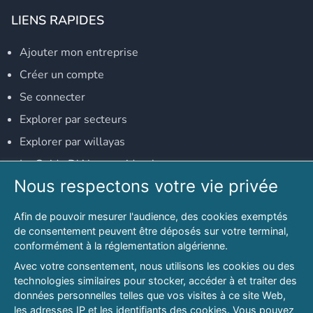
LIENS RAPIDES
Ajouter mon entreprise
Créer un compte
Se connecter
Explorer par secteurs
Explorer par willayas
Le Guide D'Alger, guide-alger.com
Nous respectons votre vie privée
NOS RÉSEAUX SOCIAUX
Afin de pouvoir mesurer l'audience, des cookies exemptés
Notre page Facebook
de consentement peuvent être déposés sur votre terminal,
conformément à la réglementation algérienne.
Notre page LinkedIn
Avec votre consentement, nous utilisons les cookies ou des
Notre page Instagram
technologies similaires pour stocker, accéder à et traiter des
données personnelles telles que vos visites à ce site Web,
Notre page Twitter
les adresses IP et les identifiants des cookies. Vous pouvez