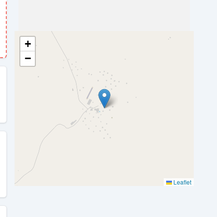
+
−
Leaflet