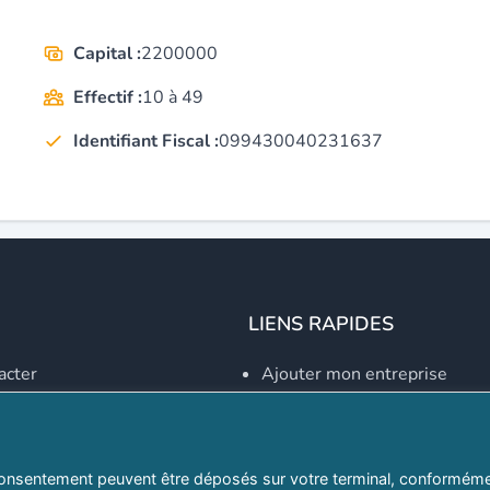
Capital :
2200000
Effectif :
10 à 49
Identifiant Fiscal :
099430040231637
LIENS RAPIDES
acter
Ajouter mon entreprise
Créer un compte
Se connecter
Explorer par secteurs
onsentement peuvent être déposés sur votre terminal, conformémen