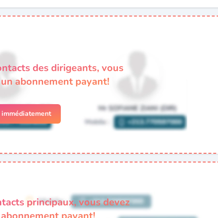
ontacts des dirigeants, vous
à un abonnement payant!
r immédiatement
ntacts principaux, vous devez
n abonnement payant!