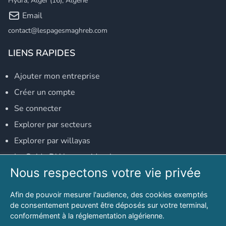
Hydra, Alger (16), Algérie
Email
contact@lespagesmaghreb.com
LIENS RAPIDES
Ajouter mon entreprise
Créer un compte
Se connecter
Explorer par secteurs
Explorer par willayas
Le Guide D'Alger, guide-alger.com
Nous respectons votre vie privée
NOS RÉSEAUX SOCIAUX
Afin de pouvoir mesurer l'audience, des cookies exemptés
Notre page Facebook
de consentement peuvent être déposés sur votre terminal,
conformément à la réglementation algérienne.
Notre page LinkedIn