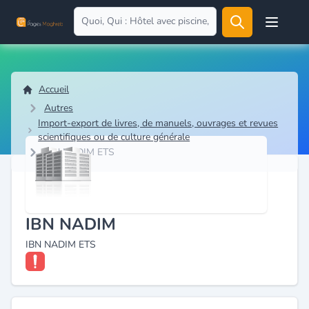
Open user
Accueil
Autres
Import-export de livres, de manuels, ouvrages et revues
scientifiques ou de culture générale
IBN NADIM ETS
IBN NADIM
IBN NADIM ETS