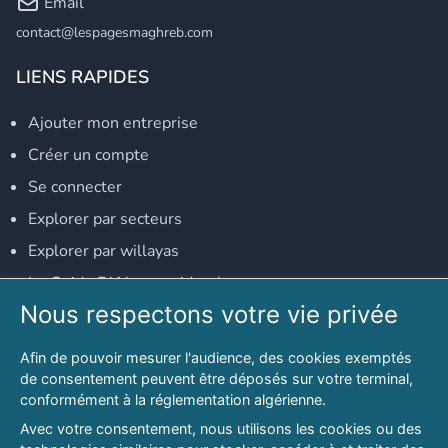
Email
contact@lespagesmaghreb.com
LIENS RAPIDES
Ajouter mon entreprise
Créer un compte
Se connecter
Explorer par secteurs
Explorer par willayas
Le Guide D'Alger, guide-alger.com
Nous respectons votre vie privée
NOS RÉSEAUX SOCIAUX
Afin de pouvoir mesurer l'audience, des cookies exemptés
Notre page Facebook
de consentement peuvent être déposés sur votre terminal,
conformément à la réglementation algérienne.
Notre page LinkedIn
Avec votre consentement, nous utilisons les cookies ou des
Notre page Instagram