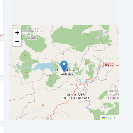
+
−
Leaflet