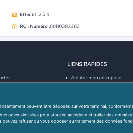
Effectif :
2 à 4
RC : Numéro :
00B0382283
LIENS RAPIDES
acter
Ajouter mon entreprise
Créer un compte
Se connecter
Explorer par secteurs
onsentement peuvent être déposés sur votre terminal, conformémen
nologies similaires pour stocker, accéder à et traiter des données 
Explorer par willayas
ous pouvez refuser ou vous opposer au traitement des données fondé
ghreb.com
Le Guide D'Alger, guide-alg