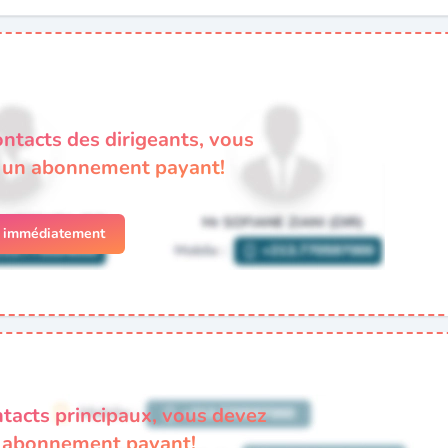
ontacts des dirigeants, vous
à un abonnement payant!
r immédiatement
ntacts principaux, vous devez
n abonnement payant!