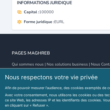
INFORMATIONS JURIDIQUE
Capital :
100000
Forme juridique :
EURL
PAGES MAGHREB
Qui sommes nous
|
Nos solutions business
|
Nous Cont
Nous respectons votre vie privée
NOUS CONTACTER
Afin de pouvoir mesurer l'audience, des cookies exemptés de c
Adresse
Email
Avec votre consentement, nous utilisons les cookies ou des tech
ce site Web, les adresses IP et les identifiants des cookies. V
46 LOT. PETITE PROVENCE SIDI YAHIA
contact@lespagesma
en cliquant sur « Refuser ».
Hydra, Alger (16), Algérie