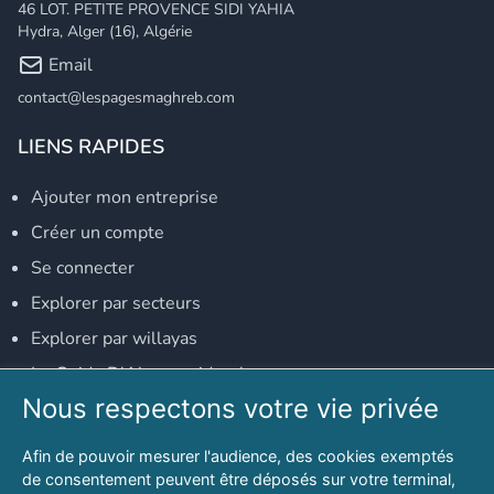
46 LOT. PETITE PROVENCE SIDI YAHIA
Hydra, Alger (16), Algérie
Email
contact@lespagesmaghreb.com
LIENS RAPIDES
Ajouter mon entreprise
Créer un compte
Se connecter
Explorer par secteurs
Explorer par willayas
Le Guide D'Alger, guide-alger.com
Nous respectons votre vie privée
NOS RÉSEAUX SOCIAUX
Afin de pouvoir mesurer l'audience, des cookies exemptés
Notre page Facebook
de consentement peuvent être déposés sur votre terminal,