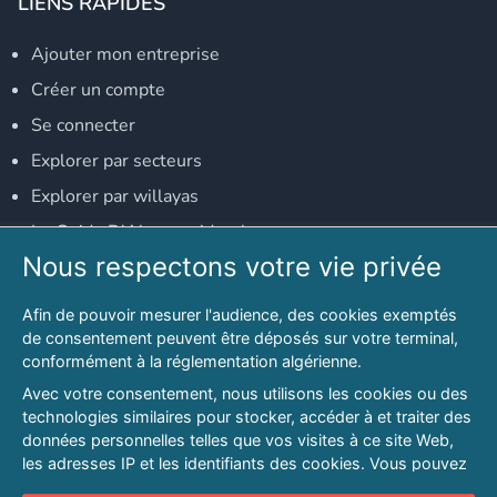
LIENS RAPIDES
Ajouter mon entreprise
Créer un compte
Se connecter
Explorer par secteurs
Explorer par willayas
Le Guide D'Alger, guide-alger.com
Nous respectons votre vie privée
NOS RÉSEAUX SOCIAUX
Afin de pouvoir mesurer l'audience, des cookies exemptés
Notre page Facebook
de consentement peuvent être déposés sur votre terminal,
conformément à la réglementation algérienne.
Notre page LinkedIn
Avec votre consentement, nous utilisons les cookies ou des
Notre page Instagram
technologies similaires pour stocker, accéder à et traiter des
données personnelles telles que vos visites à ce site Web,
Notre page Twitter
les adresses IP et les identifiants des cookies. Vous pouvez
refuser ou vous opposer au traitement des données fondé