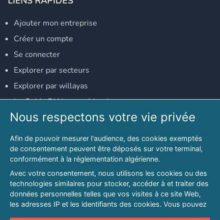
LIENS RAPIDES
Ajouter mon entreprise
Créer un compte
Se connecter
Explorer par secteurs
Explorer par willayas
Le Guide D'Alger, guide-alger.com
Nous respectons votre vie privée
NOS RÉSEAUX SOCIAUX
Afin de pouvoir mesurer l'audience, des cookies exemptés
Notre page Facebook
de consentement peuvent être déposés sur votre terminal,
conformément à la réglementation algérienne.
Notre page LinkedIn
Avec votre consentement, nous utilisons les cookies ou des
Notre page Instagram
technologies similaires pour stocker, accéder à et traiter des
données personnelles telles que vos visites à ce site Web,
Notre page Twitter
les adresses IP et les identifiants des cookies. Vous pouvez
refuser ou vous opposer au traitement des données fondé