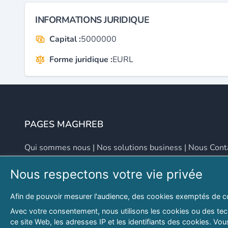
INFORMATIONS JURIDIQUE
Capital :
5000000
Forme juridique :
EURL
PAGES MAGHREB
Qui sommes nous
|
Nos solutions business
|
Nous Cont
Nous respectons votre vie privée
NOUS CONTACTER
Afin de pouvoir mesurer l'audience, des cookies exemptés de c
Adresse
Email
Avec votre consentement, nous utilisons les cookies ou des tech
ce site Web, les adresses IP et les identifiants des cookies. V
46 LOT. PETITE PROVENCE SIDI YAHIA
contact@lespagesma