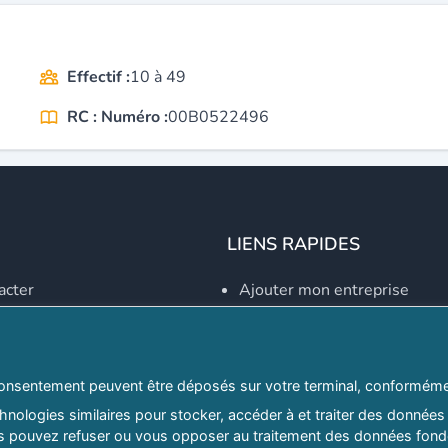
Effectif :
10 à 49
RC : Numéro :
00B0522496
LIENS RAPIDES
acter
Ajouter mon entreprise
Créer un compte
Se connecter
Explorer par secteurs
onsentement peuvent être déposés sur votre terminal, conformémen
nologies similaires pour stocker, accéder à et traiter des données 
Explorer par willayas
ous pouvez refuser ou vous opposer au traitement des données fondé
ghreb.com