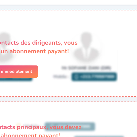
ontacts des dirigeants, vous
à un abonnement payant!
r immédiatement
ntacts principaux, vous devez
n abonnement payant!