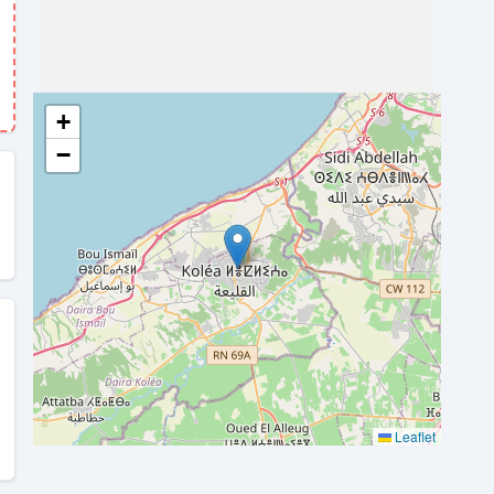
+
−
Leaflet