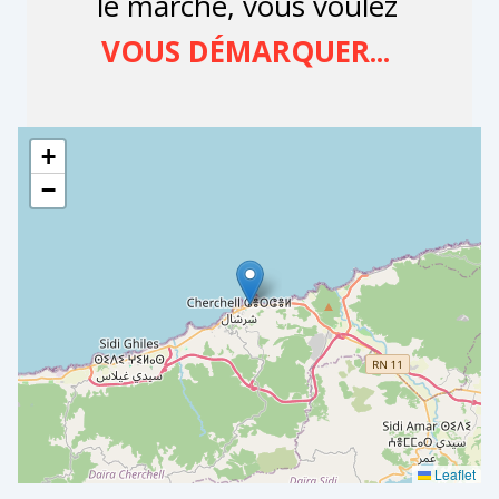
+
−
Leaflet