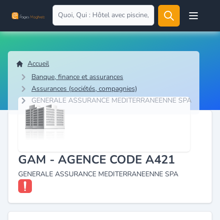
Open user
Accueil
Banque, finance et assurances
Assurances (sociétés, compagnies)
GENERALE ASSURANCE MEDITERRANEENNE SPA
GAM - AGENCE CODE A421
GENERALE ASSURANCE MEDITERRANEENNE SPA