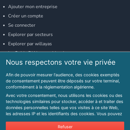
Ajouter mon entreprise
Créer un compte
Se connecter
Explorer par secteurs
Explorer par willayas
Le Guide D'Alger, guide-alger.com
Nous respectons votre vie privée
NOS RÉSEAUX SOCIAUX
Afin de pouvoir mesurer l'audience, des cookies exemptés
Notre page Facebook
de consentement peuvent être déposés sur votre terminal,
conformément à la réglementation algérienne.
Notre page LinkedIn
Avec votre consentement, nous utilisons les cookies ou des
Notre page Instagram
technologies similaires pour stocker, accéder à et traiter des
données personnelles telles que vos visites à ce site Web,
Notre page Twitter
les adresses IP et les identifiants des cookies. Vous pouvez
refuser ou vous opposer au traitement des données fondé
sur l'intérêt légitime à tout moment en cliquant sur « Refuser
Refuser