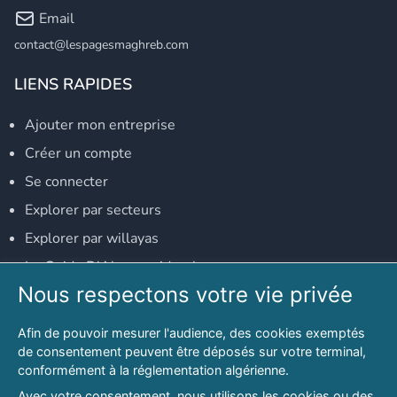
Email
contact@lespagesmaghreb.com
LIENS RAPIDES
Ajouter mon entreprise
Créer un compte
Se connecter
Explorer par secteurs
Explorer par willayas
Le Guide D'Alger, guide-alger.com
Nous respectons votre vie privée
NOS RÉSEAUX SOCIAUX
Afin de pouvoir mesurer l'audience, des cookies exemptés
Notre page Facebook
de consentement peuvent être déposés sur votre terminal,
conformément à la réglementation algérienne.
Notre page LinkedIn
Avec votre consentement, nous utilisons les cookies ou des