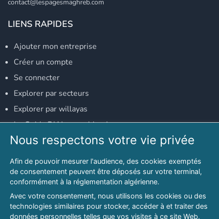
contact@lespagesmaghreb.com
LIENS RAPIDES
Ajouter mon entreprise
Créer un compte
Se connecter
Explorer par secteurs
Explorer par willayas
Le Guide D'Alger, guide-alger.com
Nous respectons votre vie privée
NOS RÉSEAUX SOCIAUX
Afin de pouvoir mesurer l'audience, des cookies exemptés
Notre page Facebook
de consentement peuvent être déposés sur votre terminal,
conformément à la réglementation algérienne.
Notre page LinkedIn
Avec votre consentement, nous utilisons les cookies ou des
Notre page Instagram
technologies similaires pour stocker, accéder à et traiter des
données personnelles telles que vos visites à ce site Web,