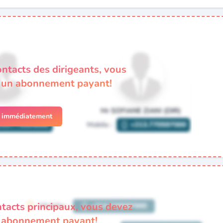
ontacts des dirigeants, vous
à un abonnement payant!
r immédiatement
ntacts principaux, vous devez
n abonnement payant!