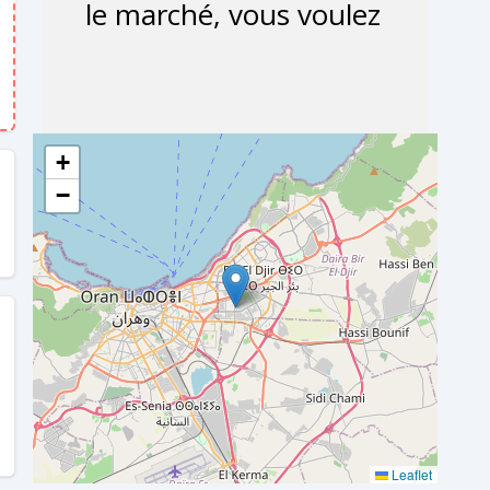
+
−
Leaflet