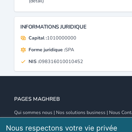
(détail)
INFORMATIONS JURIDIQUE
Capital :
1010000000
Forme juridique :
SPA
NIS :
098316010010452
PAGES MAGHREB
Qui sommes nous
|
Nos solutions business
|
Nous Cont
Nous respectons votre vie privée