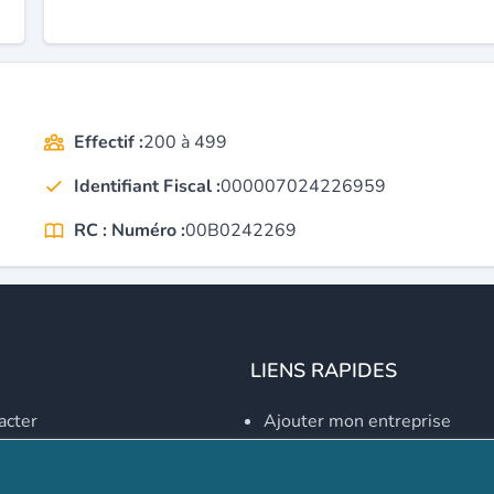
Effectif :
200 à 499
Identifiant Fiscal :
000007024226959
RC : Numéro :
00B0242269
LIENS RAPIDES
acter
Ajouter mon entreprise
Créer un compte
Se connecter