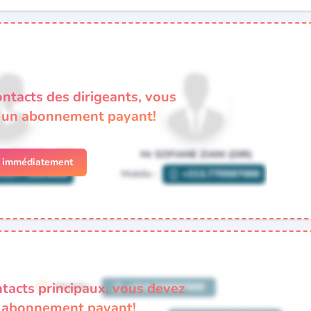
ontacts des dirigeants, vous
à un abonnement payant!
r immédiatement
ntacts principaux, vous devez
n abonnement payant!