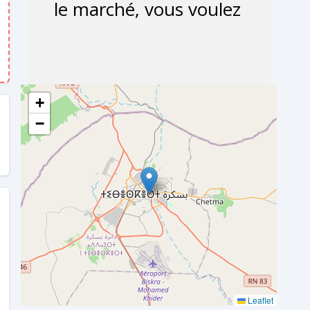
+
−
Leaflet