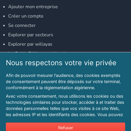
Ajouter mon entreprise
Créer un compte
Se connecter
Explorer par secteurs
Explorer par willayas
Le Guide D'Alger, guide-alger.com
Nous respectons votre vie privée
NOS RÉSEAUX SOCIAUX
Afin de pouvoir mesurer l'audience, des cookies exemptés
Notre page Facebook
de consentement peuvent être déposés sur votre terminal,
conformément à la réglementation algérienne.
Notre page LinkedIn
Avec votre consentement, nous utilisons les cookies ou des
Notre page Instagram
technologies similaires pour stocker, accéder à et traiter des
données personnelles telles que vos visites à ce site Web,
Notre page Twitter
les adresses IP et les identifiants des cookies. Vous pouvez
refuser ou vous opposer au traitement des données fondé
sur l'intérêt légitime à tout moment en cliquant sur « Refuser
Refuser