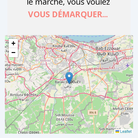
+
−
Leaflet