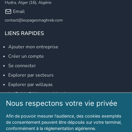
Hydra, Alger (16), Algérie
Email
contact@lespagesmaghreb.com
LIENS RAPIDES
Ajouter mon entreprise
Créer un compte
Se connecter
Explorer par secteurs
Explorer par willayas
Le Guide D'Alger, guide-alger.com
Nous respectons votre vie privée
NOS RÉSEAUX SOCIAUX
Afin de pouvoir mesurer l'audience, des cookies exemptés
Notre page Facebook
de consentement peuvent être déposés sur votre terminal,
conformément à la réglementation algérienne.
Notre page LinkedIn