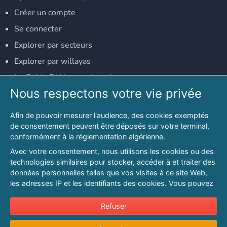
Créer un compte
Se connecter
Explorer par secteurs
Explorer par willayas
Le Guide D'Alger, guide-alger.com
Nous respectons votre vie privée
NOS RÉSEAUX SOCIAUX
Afin de pouvoir mesurer l'audience, des cookies exemptés
Notre page Facebook
de consentement peuvent être déposés sur votre terminal,
conformément à la réglementation algérienne.
Notre page LinkedIn
Avec votre consentement, nous utilisons les cookies ou des
Notre page Instagram
technologies similaires pour stocker, accéder à et traiter des
données personnelles telles que vos visites à ce site Web,
Notre page Twitter
les adresses IP et les identifiants des cookies. Vous pouvez
refuser ou vous opposer au traitement des données fondé
sur l'intérêt légitime à tout moment en cliquant sur « Refuser
Refuser
© 2026 PAGESMAGHREB.COM. ALL RIGHTS RESERVED
».
Mentions légales
|
Conditions générales d'utilisation
|
Politique de