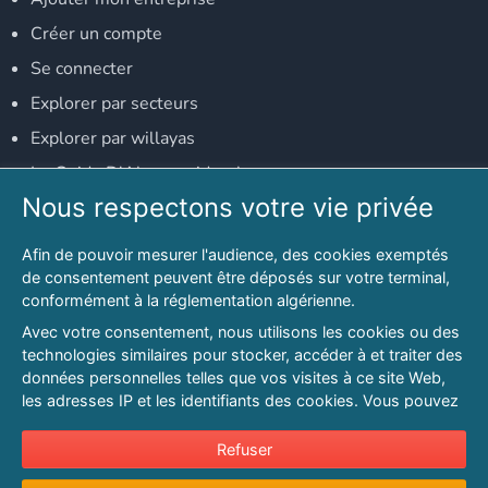
Créer un compte
Se connecter
Explorer par secteurs
Explorer par willayas
Le Guide D'Alger, guide-alger.com
Nous respectons votre vie privée
NOS RÉSEAUX SOCIAUX
Afin de pouvoir mesurer l'audience, des cookies exemptés
Notre page Facebook
de consentement peuvent être déposés sur votre terminal,
conformément à la réglementation algérienne.
Notre page LinkedIn
Avec votre consentement, nous utilisons les cookies ou des
Notre page Instagram
technologies similaires pour stocker, accéder à et traiter des
données personnelles telles que vos visites à ce site Web,
Notre page Twitter
les adresses IP et les identifiants des cookies. Vous pouvez
refuser ou vous opposer au traitement des données fondé
sur l'intérêt légitime à tout moment en cliquant sur « Refuser
Refuser
© 2026 PAGESMAGHREB.COM. ALL RIGHTS RESERVED
».