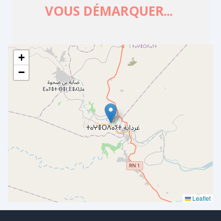
+
−
Leaflet