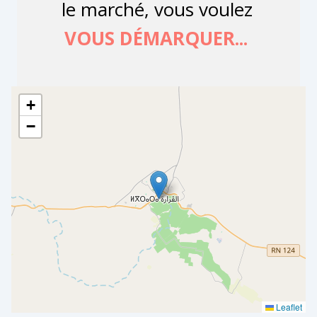
+
−
Leaflet