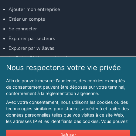
Ajouter mon entreprise
Créer un compte
Se connecter
Explorer par secteurs
Explorer par willayas
Le Guide D'Alger, guide-alger.com
Nous respectons votre vie privée
NOS RÉSEAUX SOCIAUX
Afin de pouvoir mesurer l'audience, des cookies exemptés
Notre page Facebook
de consentement peuvent être déposés sur votre terminal,
conformément à la réglementation algérienne.
Notre page LinkedIn
Avec votre consentement, nous utilisons les cookies ou des
Notre page Instagram
technologies similaires pour stocker, accéder à et traiter des
données personnelles telles que vos visites à ce site Web,
Notre page Twitter
les adresses IP et les identifiants des cookies. Vous pouvez
refuser ou vous opposer au traitement des données fondé
sur l'intérêt légitime à tout moment en cliquant sur « Refuser
Refuser