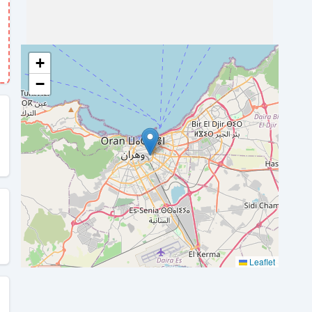
+
−
Leaflet