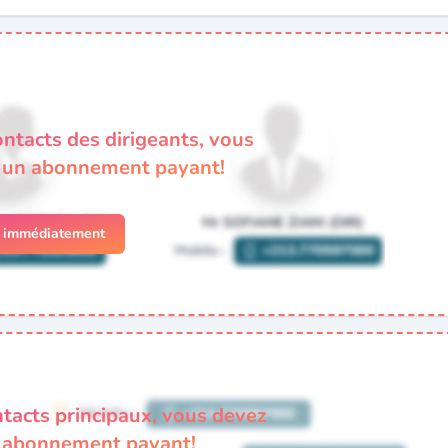
ontacts des dirigeants, vous
à un abonnement payant!
r immédiatement
ntacts principaux, vous devez
n abonnement payant!