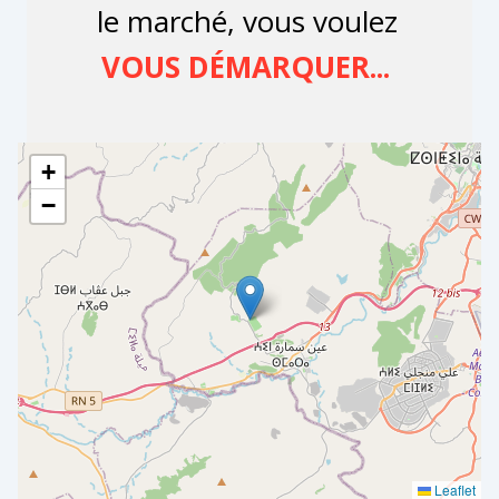
+
−
Leaflet