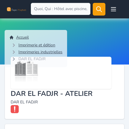
Open user
Accueil
Imprimerie et édition
Imprimeries industrielles
DAR EL FADJR
DAR EL FADJR - ATELIER
DAR EL FADJR