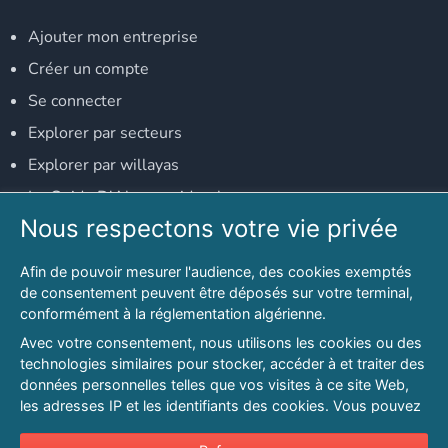
Ajouter mon entreprise
Créer un compte
Se connecter
Explorer par secteurs
Explorer par willayas
Le Guide D'Alger, guide-alger.com
Nous respectons votre vie privée
NOS RÉSEAUX SOCIAUX
Afin de pouvoir mesurer l'audience, des cookies exemptés
Notre page Facebook
de consentement peuvent être déposés sur votre terminal,
conformément à la réglementation algérienne.
Notre page LinkedIn
Avec votre consentement, nous utilisons les cookies ou des
Notre page Instagram
technologies similaires pour stocker, accéder à et traiter des
données personnelles telles que vos visites à ce site Web,
Notre page Twitter
les adresses IP et les identifiants des cookies. Vous pouvez
refuser ou vous opposer au traitement des données fondé
sur l'intérêt légitime à tout moment en cliquant sur « Refuser