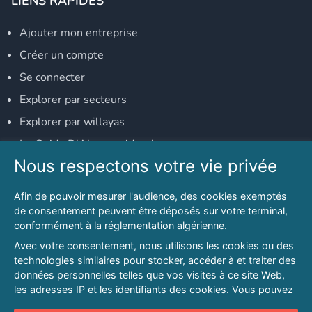
LIENS RAPIDES
Ajouter mon entreprise
Créer un compte
Se connecter
Explorer par secteurs
Explorer par willayas
Le Guide D'Alger, guide-alger.com
Nous respectons votre vie privée
NOS RÉSEAUX SOCIAUX
Afin de pouvoir mesurer l'audience, des cookies exemptés
Notre page Facebook
de consentement peuvent être déposés sur votre terminal,
conformément à la réglementation algérienne.
Notre page LinkedIn
Avec votre consentement, nous utilisons les cookies ou des
Notre page Instagram
technologies similaires pour stocker, accéder à et traiter des
données personnelles telles que vos visites à ce site Web,
Notre page Twitter
les adresses IP et les identifiants des cookies. Vous pouvez
refuser ou vous opposer au traitement des données fondé