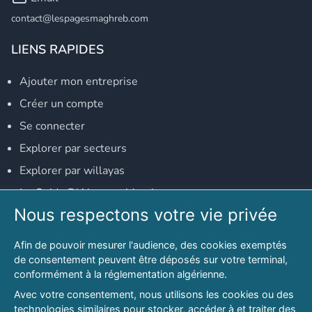
contact@lespagesmaghreb.com
LIENS RAPIDES
Ajouter mon entreprise
Créer un compte
Se connecter
Explorer par secteurs
Explorer par willayas
Le Guide D'Alger, guide-alger.com
Nous respectons votre vie privée
NOS RÉSEAUX SOCIAUX
Afin de pouvoir mesurer l'audience, des cookies exemptés
Notre page Facebook
de consentement peuvent être déposés sur votre terminal,
conformément à la réglementation algérienne.
Notre page LinkedIn
Avec votre consentement, nous utilisons les cookies ou des
Notre page Instagram
technologies similaires pour stocker, accéder à et traiter des